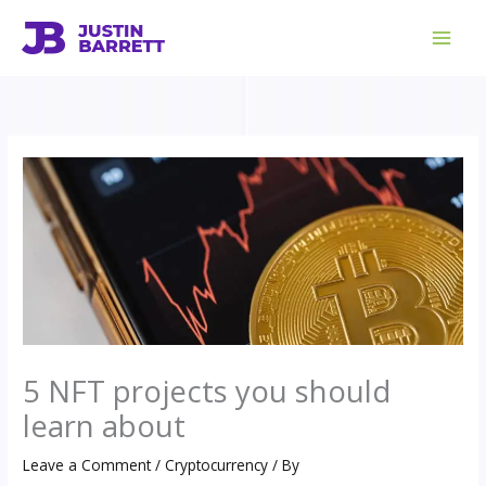
Skip
to
content
5 NFT projects you should
learn about
Leave a Comment
/
Cryptocurrency
/ By